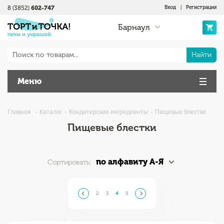
8 (3852)
602-747
Вход
|
Регистрация
Барнаул
Найти
Меню
Главная
Каталог
Кондитерские ингредиенты
Пищевые блестки
Пищевые блестки
по алфавиту А-Я
Сортировать:
2
3
4
5