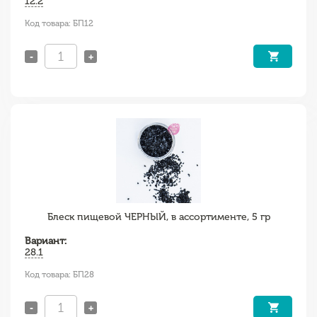
12.2
Код товара: БП12
-
+
Блеск пищевой ЧЕРНЫЙ, в ассортименте, 5 гр
Вариант:
28.1
Код товара: БП28
-
+