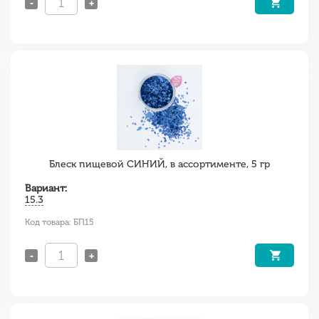
-
+
Блеск пищевой СИНИЙ, в ассортименте, 5 гр
Вариант:
15.3
Код товара: БП15
-
+