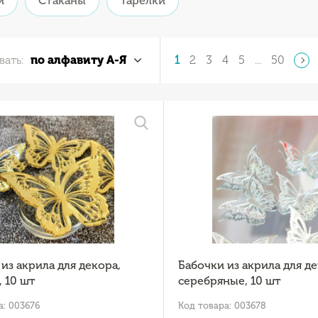
и
Стаканы
Тарелки
вать:
по алфавиту А-Я
1
2
3
4
5
...
50
из акрила для декора,
Бабочки из акрила для де
 10 шт
серебряные, 10 шт
а: 003676
Код товара: 003678