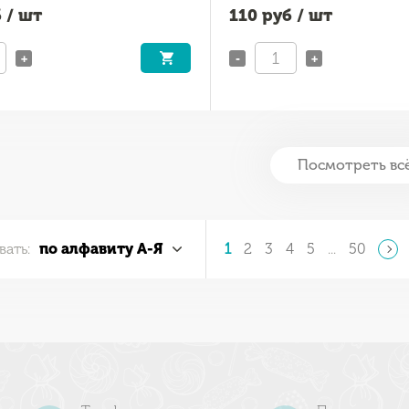
 / шт
110
руб / шт
+
-
+
Посмотреть вс
вать:
по алфавиту А-Я
1
2
3
4
5
...
50