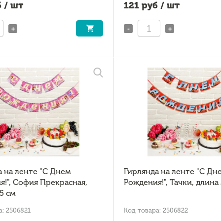
 / шт
121
руб / шт
+
-
+
а на ленте "С Днем
Гирлянда на ленте "С Дн
я!", София Прекрасная,
Рождения!", Тачки, длина
5 см
а: 2506821
Код товара: 2506822