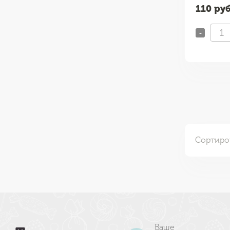
110
руб
-
Сортиро
Ваше