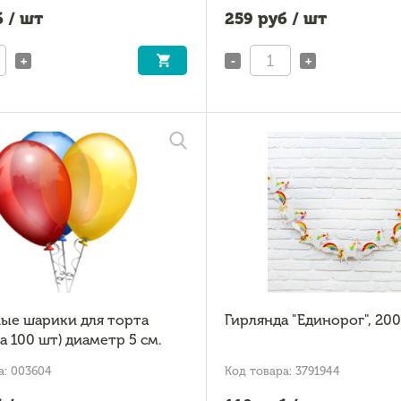
 / шт
259
руб / шт
+
-
+
ые шарики для торта
Гирлянда "Единорог", 200
а 100 шт) диаметр 5 см.
а: 003604
Код товара: 3791944