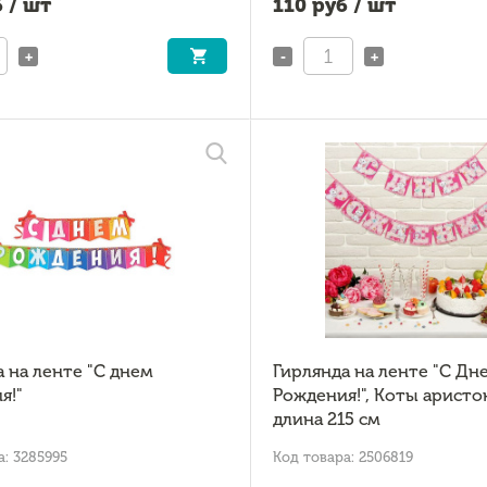
 / шт
110
руб / шт
+
-
+
 на ленте "С днем
Гирлянда на ленте "С Дн
я!"
Рождения!", Коты аристо
длина 215 см
а: 3285995
Код товара: 2506819