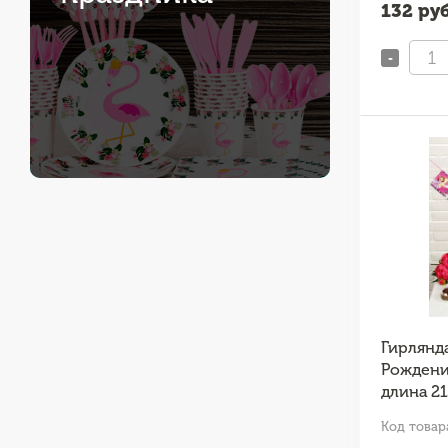
132
руб
-
Гирлянд
Рождени
длина 21
Код товар