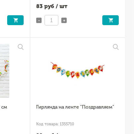
83
руб / шт
-
+
 см
Гирлянда на ленте "Поздравляем"
Код товара: 1355710