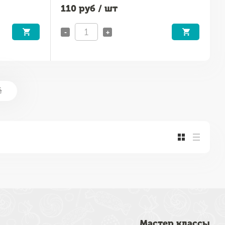
110
руб / шт
-
+
ё
Мастер классы