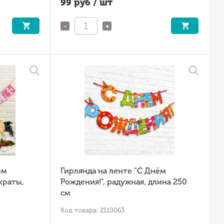
99
руб / шт
-
+
ем
Гирлянда на ленте "С Днём
краты,
Рождения!", радужная, длина 250
см
Код товара: 2110063