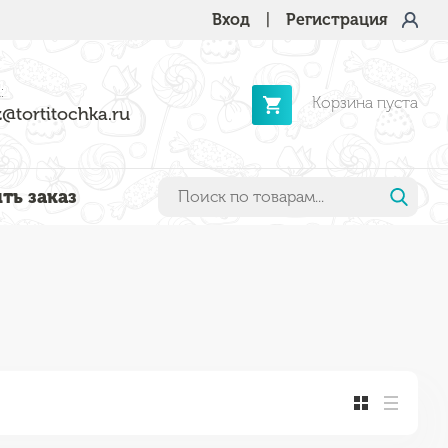
Вход
|
Регистрация
:
Корзина пуста
@tortitochka.ru
ть заказ