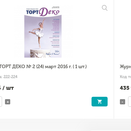
ОРТ ДЕКО № 2 (24) март 2016 г. ( 1 шт.)
Журна
: 222-224
Код т
 / шт
435
+
-