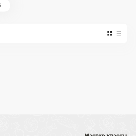
ё
Мастер классы