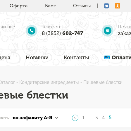
Оферта
Блог
Отзывы
|
ожение:
Телефон:
Почта
8 (3852)
602-747
zakaz
цена
Новинки
Контакты
Оплати
Каталог
Кондитерские ингредиенты
Пищевые блестки
вые блестки
вать:
по алфавиту А-Я
1
...
3
4
5