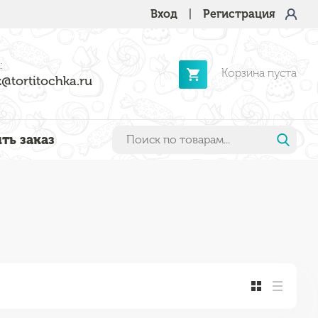
Вход
|
Регистрация
:
Корзина пуста
@tortitochka.ru
ть заказ