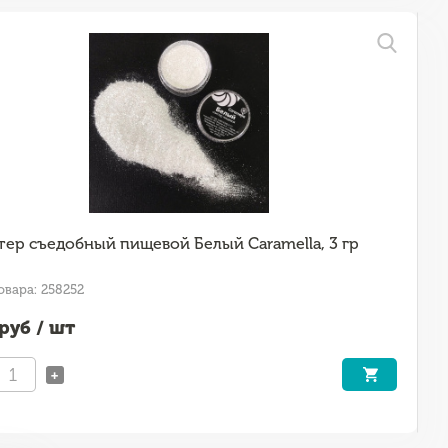
тер съедобный пищевой Белый Caramella, 3 гр
овара: 258252
руб / шт
+