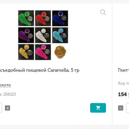
съедобный пищевой Caramella, 5 гр
Глит
Код т
олото
154
а: 258223
+
-