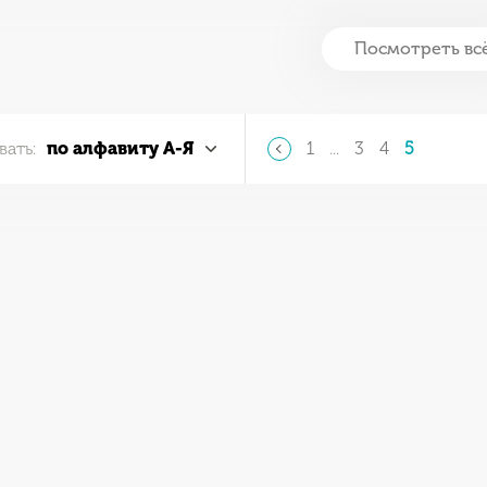
Посмотреть вс
вать:
по алфавиту А-Я
1
...
3
4
5