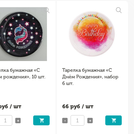
елка бумажная «С
Тарелка бумажная «С
м рождения», 10 шт.
Днём Рождения», набор
6 шт.
уб / шт
66
руб / шт
+
-
+