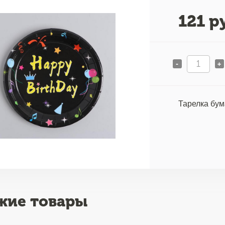
121
ру
-
+
Тарелка бум
жие товары