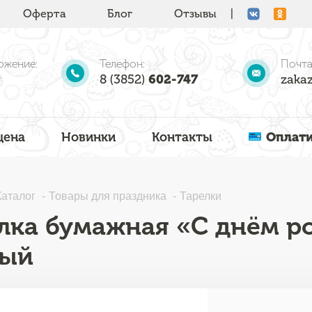
Оферта
Блог
Отзывы
|
ожение:
Телефон:
Почта
8 (3852)
602-747
zakaz
цена
Новинки
Контакты
Оплати
Каталог
Товары для праздника
Тарелки
лка бумажная «С днём ро
ный