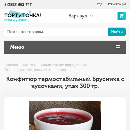
8 (3852)
602-747
Вход
|
Регистрация
Барнаул
Найти
Меню
Главная
Каталог
Кондитерские ингредиенты
Пюре фруктовое, начинки, конфитюр
Конфитюр термостабильный Брусника с
кусочками, упак 300 гр.