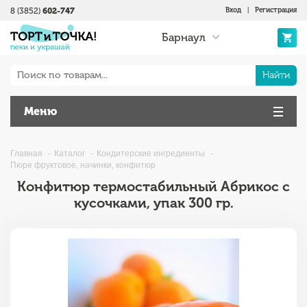
8 (3852)
602-747
Вход
|
Регистрация
Барнаул
Найти
Меню
Главная
Каталог
Кондитерские ингредиенты
Пюре фруктовое, начинки, конфитюр
Конфитюр термостабильный Абрикос с
кусочками, упак 300 гр.