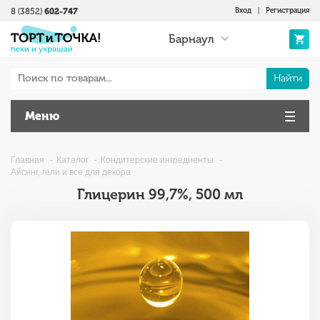
8 (3852)
602-747
Вход
|
Регистрация
Барнаул
Найти
Меню
Главная
Каталог
Кондитерские ингредиенты
Айсинг, гели и все для декора
Глицерин 99,7%, 500 мл