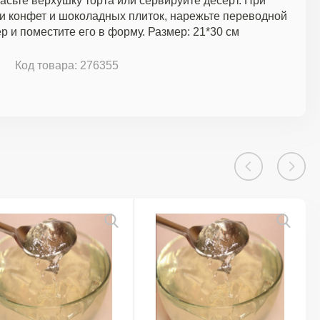
расьте верхушку торта или сервируйте десерт. При
и конфет и шоколадных плиток, нарежьте переводной
ер и поместите его в форму. Размер: 21*30 см
Код товара: 276355