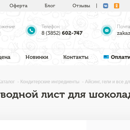
Оферта
Блог
Отзывы
|
ожение:
Телефон:
Почта
8 (3852)
602-747
zakaz
цена
Новинки
Контакты
Оплати
Каталог
Кондитерские ингредиенты
Айсинг, гели и все д
водной лист для шоколад