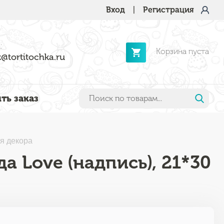
Вход
|
Регистрация
:
Корзина пуста
@tortitochka.ru
ть заказ
ля декора
а Love (надпись), 21*30