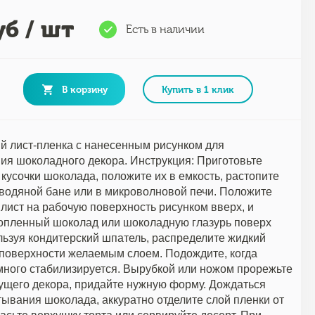
б / шт
Есть в наличии
В корзину
Купить в 1 клик
 лист-пленка с нанесенным рисунком для
ия шоколадного декора. Инструкция: Приготовьте
кусочки шоколада, положите их в емкость, растопите
водяной бане или в микроволновой печи. Положите
лист на рабочую поверхность рисунком вверх, и
опленный шоколад или шоколадную глазурь поверх
льзуя кондитерский шпатель, распределите жидкий
поверхности желаемым слоем. Подождите, когда
ного стабилизируется. Вырубкой или ножом прорежьте
ущего декора, придайте нужную форму. Дождаться
тывания шоколада, аккуратно отделите слой пленки от