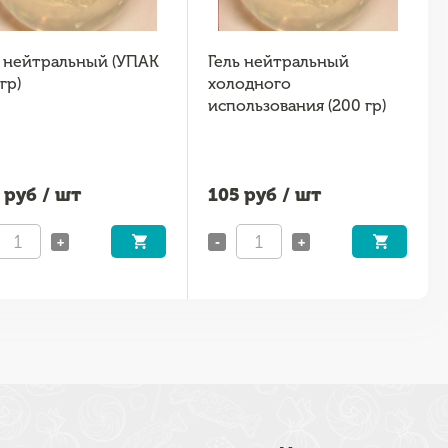
ь нейтральный (УПАК
Гель нейтральный
гр)
холодного
использования (200 гр)
руб / шт
105
руб / шт
+
-
+