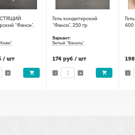
ЛЕСТЯЩИЙ
Гель кондитерский
Гел
рский "Фанси",
"Фанси", 250 гр
600 
Вариант:
"Киви"
Белый "Ваниль"
 / шт
174
руб / шт
198
+
-
+
-