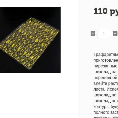
110
ру
-
+
Трафаретный
приготовлен
нарезанные 
шоколад на 
переводной 
влейте раст
листа. Испо
шоколад по 
шоколад нем
контуры буд
полного зас