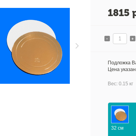
1815
р
-
+
Подложка Ba
Цена указана
Вес: 0.15 кг
32 см