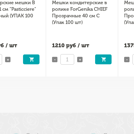
рские мешки В
Мешки кондитерские в
Меш
 см "Pasticciere"
ролике ForGenika CHIEF
рол
ный (УПАК 100
Прозрачные 40 см C
Про
(Упак 100 шт)
(Упа
б / шт
1210
руб / шт
137
+
-
+
-