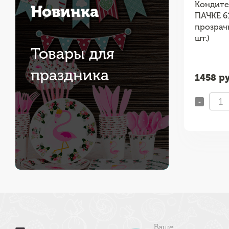
Genika MB 3
Упаковка ForGenika MB 6
Кондите
Новинка
к 25 шт.)
белый ST (упак 25 шт.)
ПАЧКЕ 61
прозрач
шт.)
Товары для
праздника
шт
435
руб / шт
1458
ру
-
+
-
Ваше