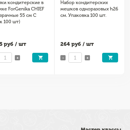
ки кондитерские в
Набор кондитерских
ике ForGenika CHIEF
мешков одноразовых h26
зрачные 55 см C
см. Упаковка 100 шт.
к 100 шт)
5
руб / шт
264
руб / шт
+
-
+
Мастер классы