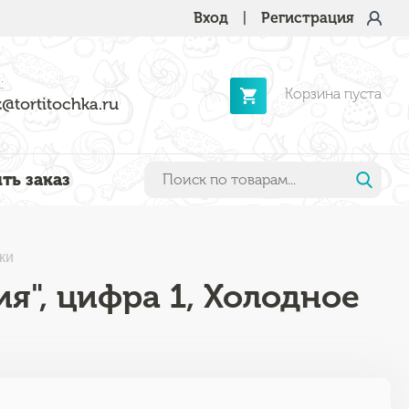
Вход
|
Регистрация
:
Корзина пуста
@tortitochka.ru
ть заказ
ки
я", цифра 1, Холодное