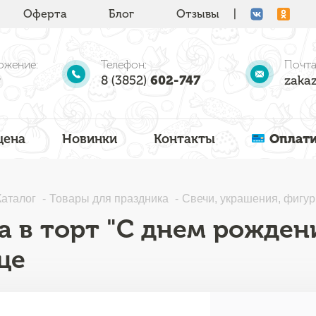
Оферта
Блог
Отзывы
|
ожение:
Телефон:
Почта
8 (3852)
602-747
zakaz
цена
Новинки
Контакты
Оплати
Каталог
Товары для праздника
Свечи, украшения, фигур
а в торт "С днем рождени
це