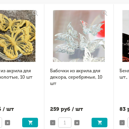
из акрила для
Бабочки из акрила для
Бенг
золотые, 10 шт
декора, серебряные, 10
шт.,
шт
 / шт
259
руб / шт
83
р
+
-
+
-