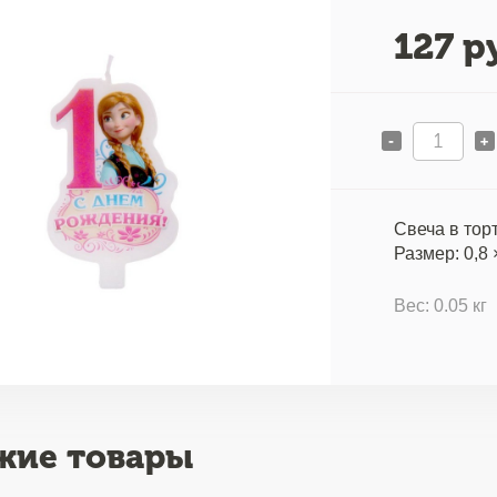
127
ру
-
+
Свеча в тор
Размер: 0,8 
Вес: 0.05 кг
жие товары