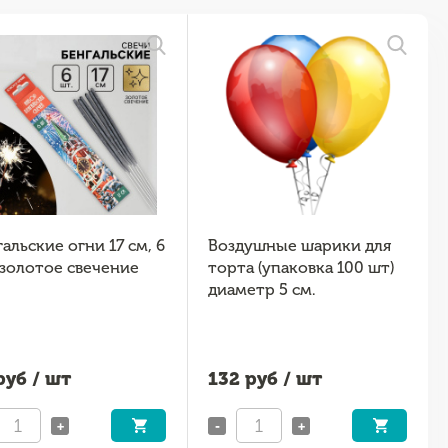
альские огни 17 см, 6
Воздушные шарики для
 золотое свечение
торта (упаковка 100 шт)
диаметр 5 см.
уб / шт
132
руб / шт
+
-
+