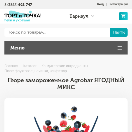
8 (3852)
602-747
Вход
|
Регистрация
Барнаул
Найти
Меню
Главная
Каталог
Кондитерские ингредиенты
Пюре фруктовое, начинки, конфитюр
Пюре замороженное Agrobar ЯГОДНЫЙ
МИКС