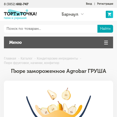
8 (3852)
602-747
Вход
|
Регистрация
Барнаул
Найти
Меню
Главная
Каталог
Кондитерские ингредиенты
Пюре фруктовое, начинки, конфитюр
Пюре замороженное Agrobar ГРУША