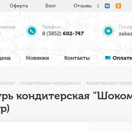
Оферта
Блог
Отзывы
|
ожение:
Телефон:
Почта
8 (3852)
602-747
zakaz
цена
Новинки
Контакты
Оплати
Каталог
Кондитерские ингредиенты
Кондитерская глазур
урь кондитерская "Шоко
р)