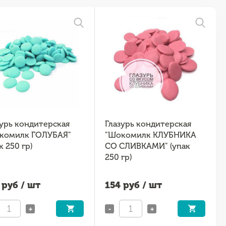
зурь кондитерская
Глазурь кондитерская
комилк ГОЛУБАЯ"
"Шокомилк КЛУБНИКА
к 250 гр)
СО СЛИВКАМИ" (упак
250 гр)
руб / шт
154
руб / шт
+
-
+