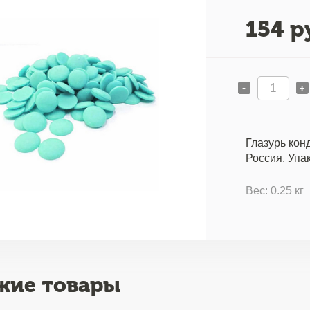
154
ру
-
+
Глазурь кон
Россия. Упак
Вес: 0.25 кг
жие товары