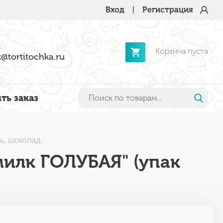
Вход
|
Регистрация
:
Корзина пуста
@tortitochka.ru
ть заказ
ь, шоколад
милк ГОЛУБАЯ" (упак