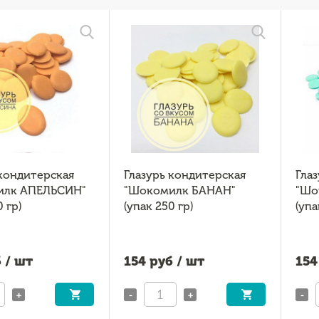
 кондитерская
Глазурь кондитерская
Гла
илк АПЕЛЬСИН"
"Шокомилк БАНАН"
"Шо
0 гр)
(упак 250 гр)
(упа
 / шт
154
руб / шт
154
+
-
+
-