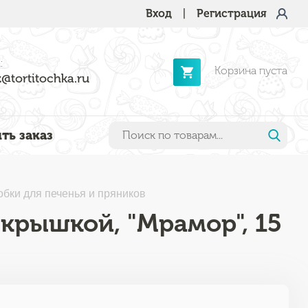
Вход
|
Регистрация
:
Корзина пуста
@tortitochka.ru
ть заказ
обки для печенья и пряников
 крышкой, "Мрамор", 15