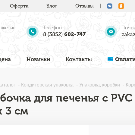
Оферта
Блог
Отзывы
|
ожение:
Телефон:
Почта
8 (3852)
602-747
zakaz
цена
Новинки
Контакты
Оплати
Каталог
Кондитерская упаковка
Упаковка, коробки
Кор
бочка для печенья с PVC
х 3 см