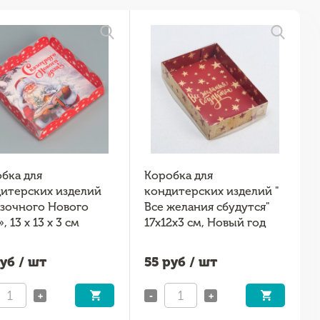
бка для
Коробка для
итерских изделий
кондитерских изделий "
зочного Нового
Все желания сбудутся"
, 13 х 13 х 3 см
17х12х3 см, Новый год
уб / шт
55
руб / шт
+
-
+