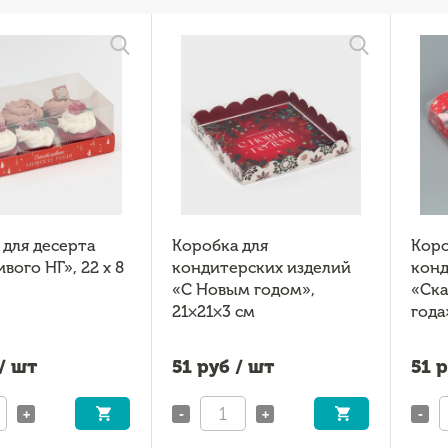
 для десерта
Коробка для
Коро
вого НГ», 22 х 8
кондитерских изделий
конд
«С Новым годом»,
«Ска
21×21×3 см
года»
/ шт
51
руб / шт
51
р
+
-
+
-