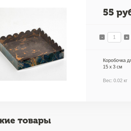
55
руб
-
+
Коробочка д
15 х 3 см
Вес: 0.02 кг
жие товары