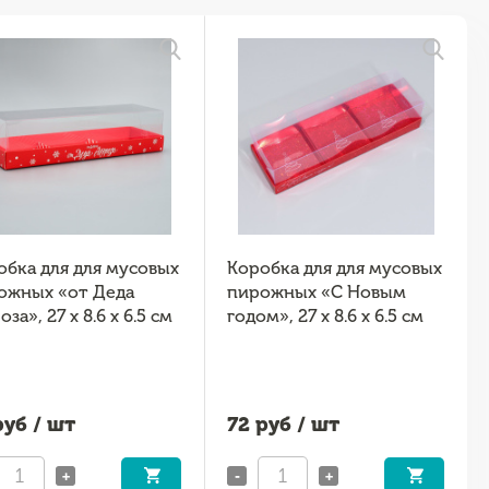
обка для для мусовых
Коробка для для мусовых
ожных «от Деда
пирожных «С Новым
за», 27 х 8.6 х 6.5 см
годом», 27 х 8.6 х 6.5 см
уб / шт
72
руб / шт
+
-
+