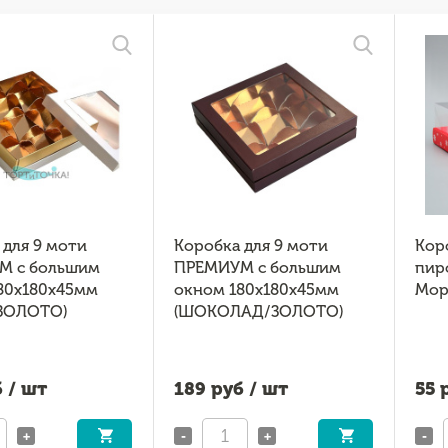
 для 9 моти
Коробка для 9 моти
Кор
М с большим
ПРЕМИУМ с большим
пир
80х180х45мм
окном 180х180х45мм
Моро
ЗОЛОТО)
(ШОКОЛАД/ЗОЛОТО)
 / шт
189
руб / шт
55
р
+
-
+
-