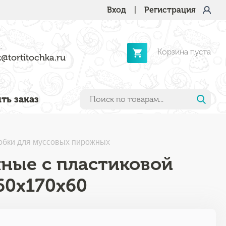
Вход
|
Регистрация
:
Корзина пуста
@tortitochka.ru
ть заказ
обки для муссовых пирожных
ные с пластиковой
60x170x60