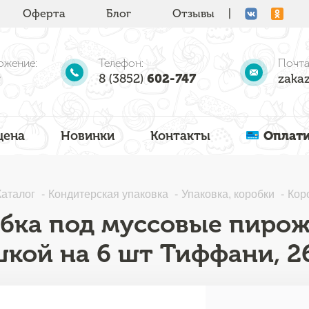
Оферта
Блог
Отзывы
|
ожение:
Телефон:
Почта
8 (3852)
602-747
zakaz
цена
Новинки
Контакты
Оплати
Каталог
Кондитерская упаковка
Упаковка, коробки
Кор
бка под муссовые пирож
кой на 6 шт Тиффани, 2