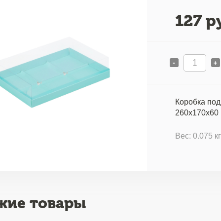
127
ру
-
+
Коробка под
260x170x60
Вес: 0.075 к
жие товары