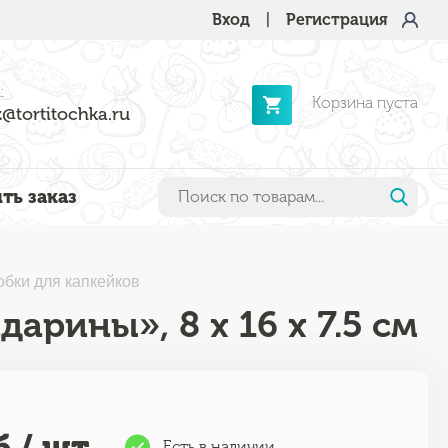
Вход
|
Регистрация
:
Корзина пуста
@tortitochka.ru
ть заказ
обки для капкейков
арины», 8 х 16 х 7.5 см
 / шт
Есть в наличии