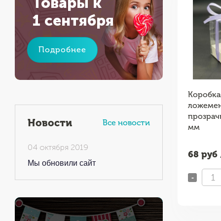
Товары к
1 сентября
Подробнее
 3 капкейка
Коробка под 3 капкейка
Коробка 
ой крышкой
с прямоугольным окном
ложеме
00х100
Белая 240х100х100
прозрач
Новости
Все новости
мм
04 октября 2019
т
77
руб / шт
68
руб 
Мы обновили сайт
-
+
-