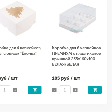
обка для 4 капкейков,
Коробка для 6 капкейков
я с окном "Ёлочка"
ПРЕМИУМ с пластиковой
крышкой 235х160х100
БЕЛАЯ/БЕЛАЯ
уб / шт
105
руб / шт
+
-
+