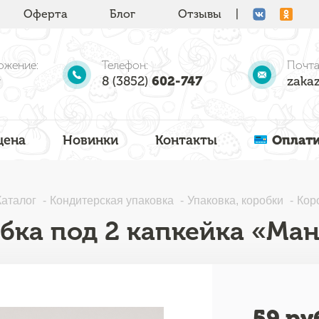
Оферта
Блог
Отзывы
|
ожение:
Телефон:
Почта
8 (3852)
602-747
zakaz
цена
Новинки
Контакты
Оплати
Каталог
Кондитерская упаковка
Упаковка, коробки
Кор
бка под 2 капкейка «Манд
59
руб