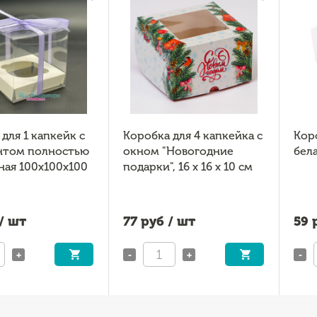
для 1 капкейк с
Коробка для 4 капкейка с
Кор
нтом полностью
окном "Новогодние
бела
ная 100х100х100
подарки", 16 х 16 х 10 см
/ шт
77
руб / шт
59
р
+
-
+
-