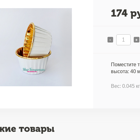
174
ру
-
+
Поместите т
высота: 40 м
Вес: 0.045 к
жие товары