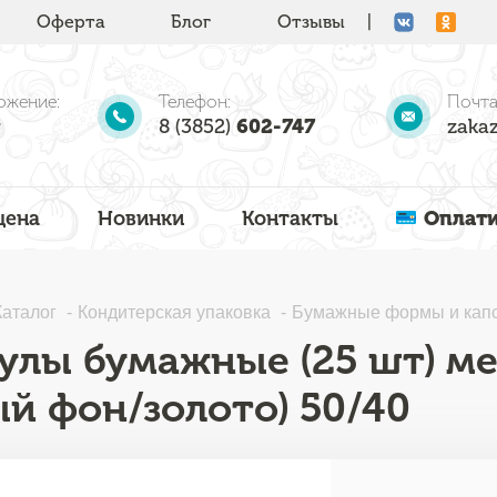
Оферта
Блог
Отзывы
|
ожение:
Телефон:
Почта
8 (3852)
602-747
zakaz
цена
Новинки
Контакты
Оплати
Каталог
Кондитерская упаковка
Бумажные формы и кап
улы бумажные (25 шт) м
ый фон/золото) 50/40