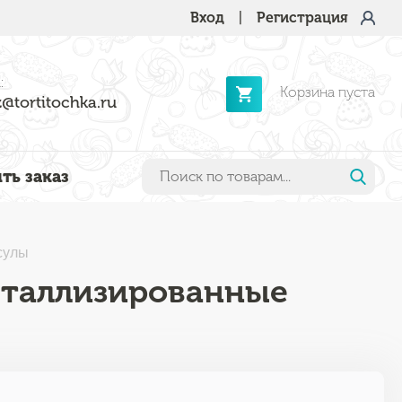
Вход
|
Регистрация
:
Корзина пуста
@tortitochka.ru
ть заказ
сулы
еталлизированные