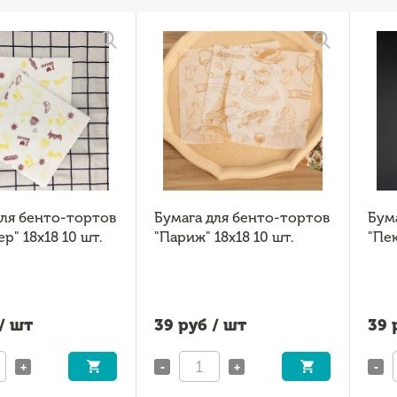
для бенто-тортов
Бумага для бенто-тортов
Бум
р" 18x18 10 шт.
"Париж" 18x18 10 шт.
"Пек
/ шт
39
руб / шт
39
р
+
-
+
-