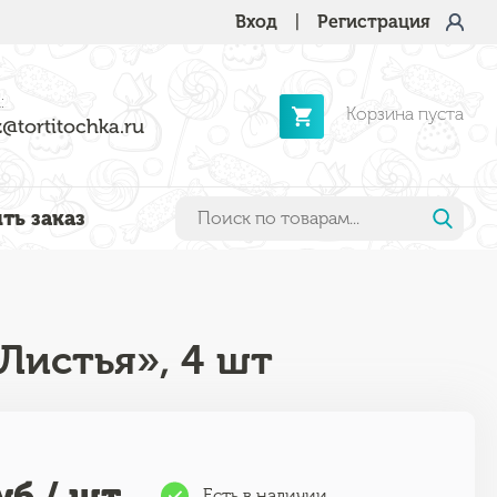
Вход
|
Регистрация
:
Корзина пуста
@tortitochka.ru
ть заказ
Листья», 4 шт
уб / шт
Есть в наличии