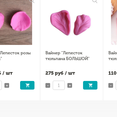
"Лепесток розы
Вайнер "Лепесток
Вай
"
тюльпана БОЛЬШОЙ"
тюл
 / шт
275
руб / шт
110
+
-
+
-