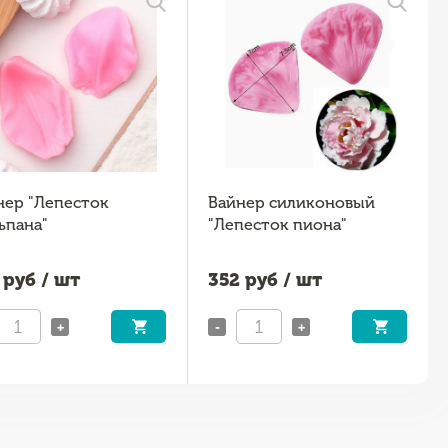
нер "Лепесток
Вайнер силиконовый
ьпана"
"Лепесток пиона"
руб / шт
352
руб / шт
+
-
+