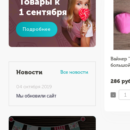
Товары к
1 сентября
Подробнее
я форма
Силиконовая форма
Вайнер 
"Поп-ит"
большой
Новости
Все новости
шт
473
руб / шт
286
руб
04 октября 2019
-
+
-
Мы обновили сайт