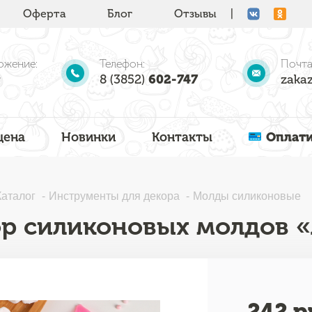
Оферта
Блог
Отзывы
|
ожение:
Телефон:
Почта
8 (3852)
602-747
zakaz
цена
Новинки
Контакты
Оплати
Каталог
Инструменты для декора
Молды силиконовые
р силиконовых молдов «
242
р