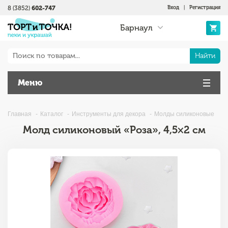
8 (3852)
602-747
Вход
|
Регистрация
Барнаул
Найти
Меню
Главная
Каталог
Инструменты для декора
Молды силиконовые
Молд силиконовый «Роза», 4,5×2 см