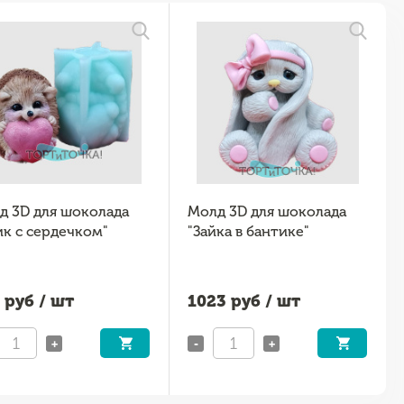
д 3D для шоколада
Молд 3D для шоколада
ик с сердечком"
"Зайка в бантике"
руб / шт
1023
руб / шт
+
-
+