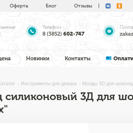
Оферта
Блог
Отзывы
|
ожение:
Телефон:
Почта
8 (3852)
602-747
zakaz
цена
Новинки
Контакты
Оплати
Каталог
Инструменты для декора
Молды 3D для шокола
 силиконовый 3Д для шо
х"