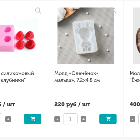
 силиконовый
Молд «Оленёнок-
Мол
 клубники"
малыш», 7,2×4,8 см
"Ёж
 / шт
220
руб / шт
400
+
-
+
-