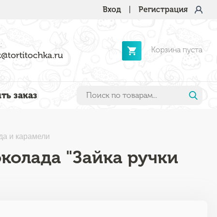
Вход
|
Регистрация
:
Корзина пуста
@tortitochka.ru
ть заказ
да и карамели
колада "Зайка ручки