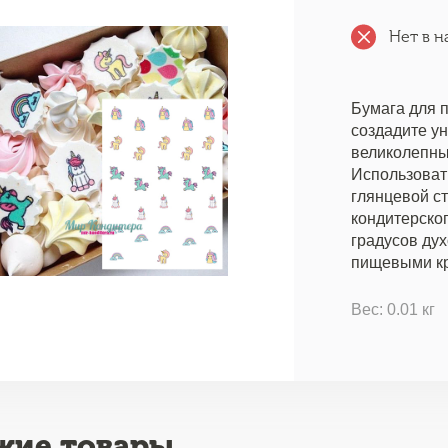
Нет в н
Бумага для 
создадите у
великолепны
Использовать
глянцевой ст
кондитерског
градусов дух
пищевыми кра
Вес: 0.01 кг
жие товары