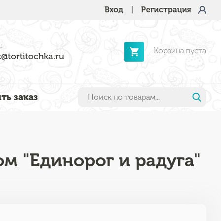
Вход
|
Регистрация
:
Корзина пуста
@tortitochka.ru
ть заказ
ом "Единорог и радуга"