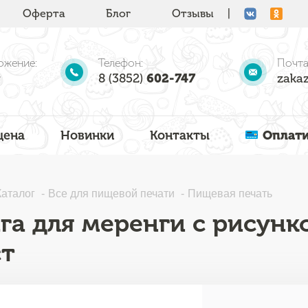
Оферта
Блог
Отзывы
|
ожение:
Телефон:
Почта
8 (3852)
602-747
zakaz
цена
Новинки
Контакты
Оплати
Каталог
Все для пищевой печати
Пищевая печать
га для меренги с рисунк
ст