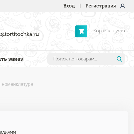
Вход
|
Регистрация
:
Корзина пуста
@tortitochka.ru
ть заказ
 номенклатура
наличии