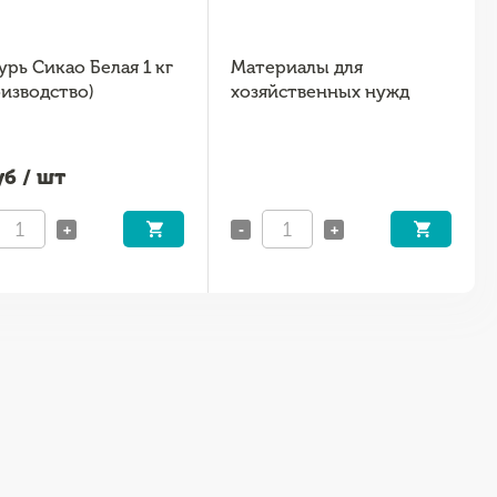
урь Сикао Белая 1 кг
Материалы для
оизводство)
хозяйственных нужд
б / шт
+
-
+