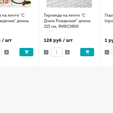
 на ленте "С
Гирлянда на ленте "С
Глаз
ждения" длина
Днем Рождения!" длина
(пр
215 см, ФИКСИКИ
 / шт
128
руб / шт
1
ру
+
-
+
-