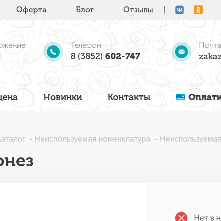
Оферта
Блог
Отзывы
|
ожение:
Телефон:
Почта
8 (3852)
602-747
zakaz
цена
Новинки
Контакты
Оплати
Каталог
Неиспользуемая номенклатура
Неиспользуемая
онез
Нет в 