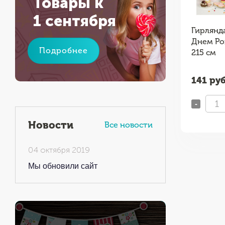
Товары к
1 сентября
для
пакет 10х10
Гирлянда
они"
(производство) 1 шт
Днем Ро
Подробнее
215 см
шт
1
руб / шт
141
руб
-
+
-
Новости
Все новости
04 октября 2019
Мы обновили сайт