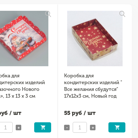
обка для
Коробка для
дитерских изделий
кондитерских изделий "
азочного Нового
Все желания сбудутся"
», 13 х 13 х 3 см
17х12х3 см, Новый год
уб / шт
55
руб / шт
+
-
+