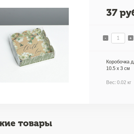
37
руб
-
+
Коробочка д
10.5 х 3 см
Вес: 0.02 кг
жие товары