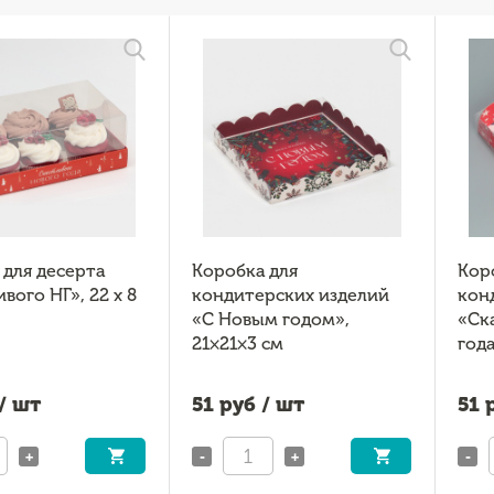
 для десерта
Коробка для
Кор
вого НГ», 22 х 8
кондитерских изделий
кон
«С Новым годом»,
«Ск
21×21×3 см
года
/ шт
51
руб / шт
51
р
+
-
+
-