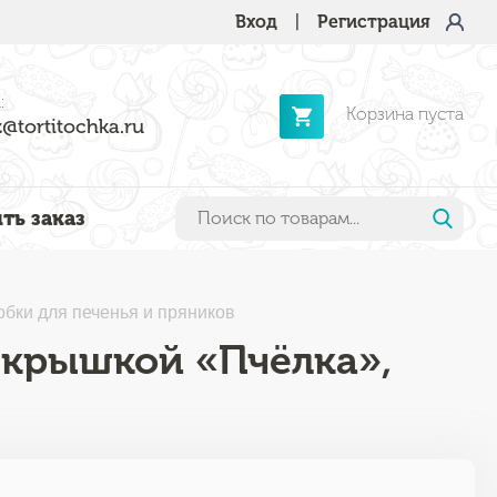
Вход
|
Регистрация
:
Корзина пуста
@tortitochka.ru
ть заказ
обки для печенья и пряников
 крышкой «Пчёлка»,