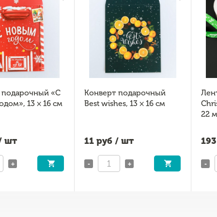
 подарочный «С
Конверт подарочный
Лент
дом», 13 × 16 см
Best wishes, 13 × 16 см
Chri
22 м
/ шт
11
руб / шт
193
+
-
+
-