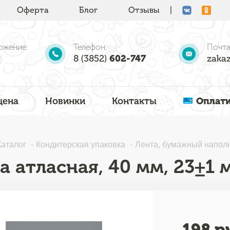
Оферта
Блог
Отзывы
|
ожение:
Телефон:
Почта
8 (3852)
602-747
zakaz
цена
Новинки
Контакты
Оплати
Каталог
Кондитерская упаковка
Лента, бумажный наполн
а атласная, 40 мм, 23±1
198
ру