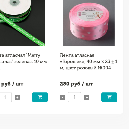
а атласная "Merry
Лента атласная
stmas" зеленая, 10 мм
«Горошек», 40 мм × 23 ± 1
.
м, цвет розовый №004
руб / шт
280
руб / шт
+
-
+