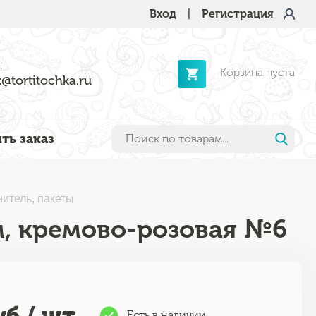
Вход
|
Регистрация
:
Корзина пуста
@tortitochka.ru
ть заказ
итель, пакеты
 м, кремово-розовая №6
б / шт
Есть в наличии