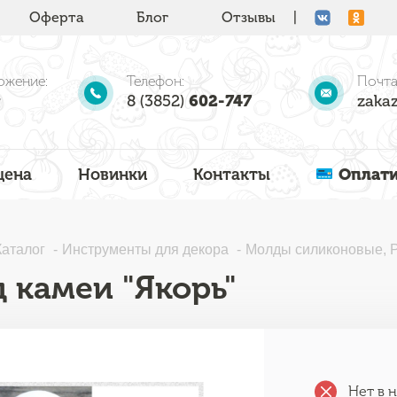
Оферта
Блог
Отзывы
|
ожение:
Телефон:
Почта
8 (3852)
602-747
zakaz
цена
Новинки
Контакты
Оплати
Каталог
Инструменты для декора
Молды силиконовые, 
 камеи "Якорь"
Нет в 