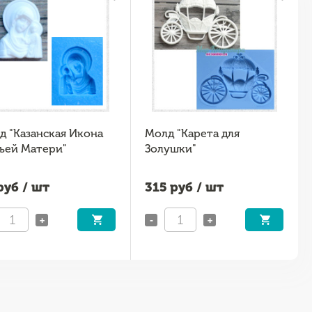
д "Казанская Икона
Молд "Карета для
ьей Матери"
Золушки"
уб / шт
315
руб / шт
+
-
+