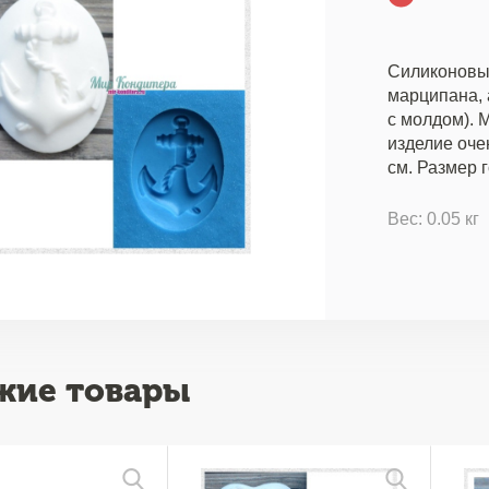
Силиконовые
марципана, 
с молдом). М
изделие оче
см. Размер г
Вес: 0.05 кг
жие товары