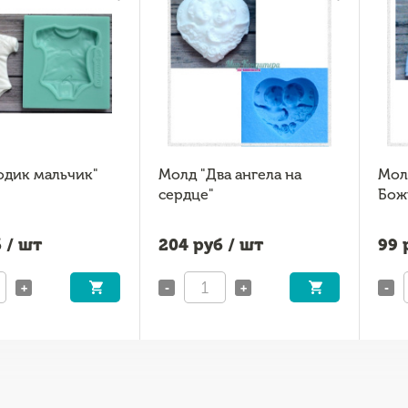
одик мальчик"
Молд "Два ангела на
Мол
сердце"
Бож
 / шт
204
руб / шт
99
р
+
-
+
-