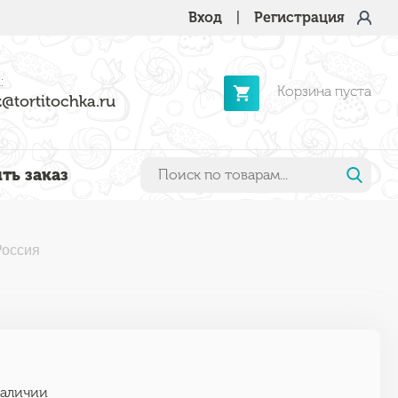
Вход
|
Регистрация
:
Корзина пуста
@tortitochka.ru
ть заказ
Россия
наличии