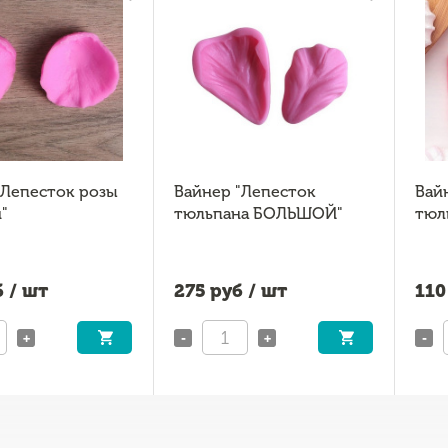
"Лепесток розы
Вайнер "Лепесток
Вай
"
тюльпана БОЛЬШОЙ"
тюл
 / шт
275
руб / шт
110
+
-
+
-