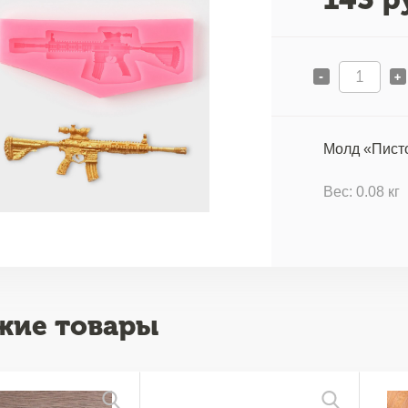
-
+
Молд «Писто
Вес: 0.08 кг
жие товары