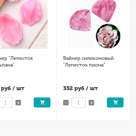
нер "Лепесток
Вайнер силиконовый
ьпана"
"Лепесток пиона"
руб / шт
352
руб / шт
+
-
+