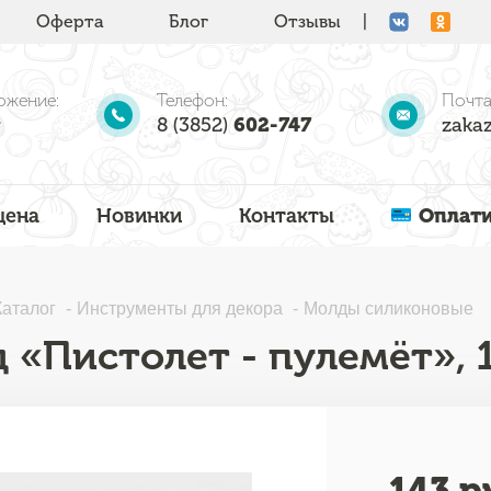
Оферта
Блог
Отзывы
|
ожение:
Телефон:
Почта
8 (3852)
602-747
zakaz
цена
Новинки
Контакты
Оплати
Каталог
Инструменты для декора
Молды силиконовые
 «Пистолет - пулемёт», 1
143
ру