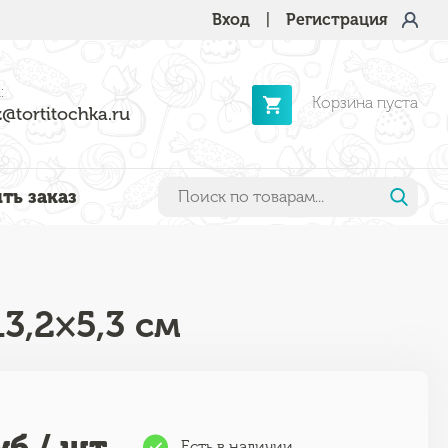
Вход
|
Регистрация
:
Корзина пуста
@tortitochka.ru
ть заказ
3,2×5,3 см
б / шт
Есть в наличии